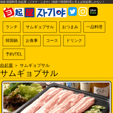
池袋 韓国料理 自起屋（ジキヤ・じきや）|池袋で韓国料理と言えば自起屋しかない！
ランチ
サムギョプサル
おつまみ
一品料理
韓国鍋
お食事
コース
ドリンク
予約/TEL
自起屋
＞ サムギョプサル
サムギョプサル