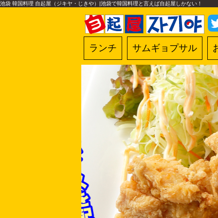
池袋 韓国料理 自起屋（ジキヤ・じきや）|池袋で韓国料理と言えば自起屋しかない！
ランチ
サムギョプサル